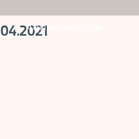
.04.2021
AquaChile
AquaChile