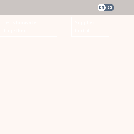
EN
ES
Let's Innovate
Supplier
Together
Portal