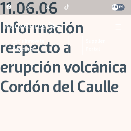
Skip
11.06.06
EN
ES
to
content
Información
AquaChile
AquaChile
Let's Innovate
Supplier
respecto a
Together
Portal
erupción volcánica
Cordón del Caulle