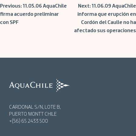
Post
Previous:
11.05.06 AquaChile
Next:
11.06.09 AquaChile
firma acuerdo preliminar
informa que erupción en
con SPF
Cordón del Caulle no ha
navigation
afectado sus operaciones
AquaChile
AquaChile
CARDONAL S/N, LOTE B,
PUERTO MONTT CHILE
+(56) 65 2433 500