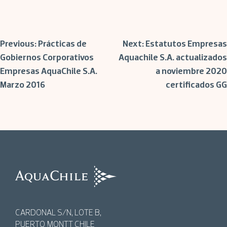
Post
Previous:
Prácticas de
Next:
Estatutos Empresas
Gobiernos Corporativos
Aquachile S.A. actualizados
Empresas AquaChile S.A.
a noviembre 2020
navigation
Marzo 2016
certificados GG
AquaChile
AquaChile
CARDONAL S/N, LOTE B,
PUERTO MONTT CHILE