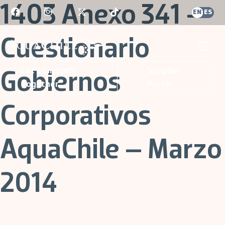
Skip
1403 Anexo 341 –
EN
ES
to
content
Cuestionario
AquaChile
AquaChile
Let's Innovate
Supplier
Gobiernos
Together
Portal
Corporativos
AquaChile – Marzo
2014