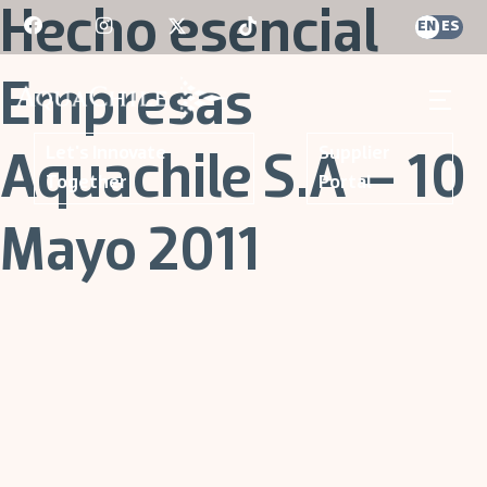
Skip
Hecho esencial
EN
ES
to
content
Empresas
AquaChile
AquaChile
Let's Innovate
Supplier
Aquachile S.A – 10
Together
Portal
Mayo 2011