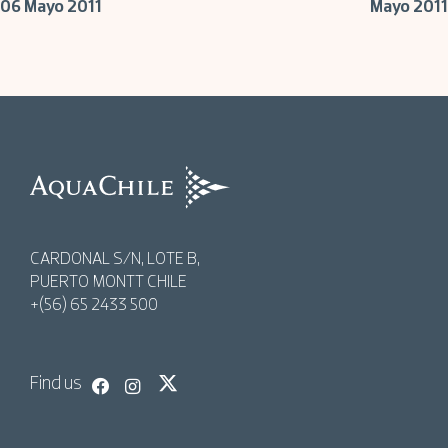
06 Mayo 2011
Mayo 2011
navigation
AquaChile
AquaChile
CARDONAL S/N, LOTE B,
PUERTO MONTT CHILE
+(56) 65 2433 500
Find us