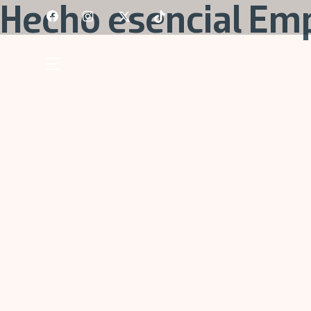
Skip
Hecho esencial Emp
to
content