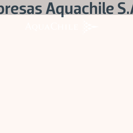
resas Aquachile S.
AquaChile
AquaChile