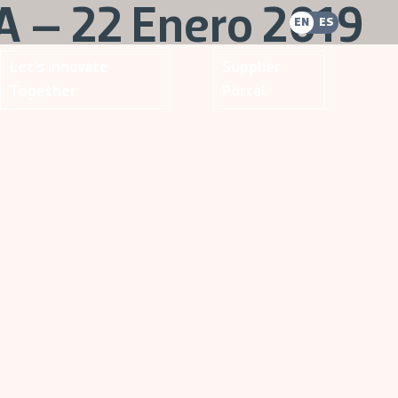
A – 22 Enero 2019
EN
ES
Let's Innovate
Supplier
Together
Portal