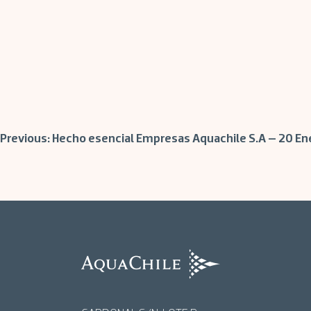
Post
Previous:
Hecho esencial Empresas Aquachile S.A – 20 En
navigation
AquaChile
AquaChile