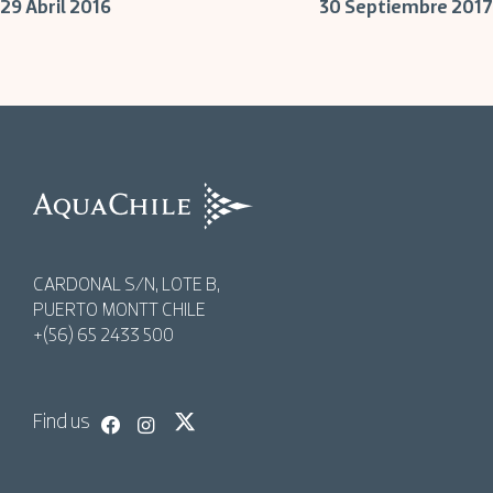
29 Abril 2016
30 Septiembre 2017
navigation
AquaChile
AquaChile
CARDONAL S/N, LOTE B,
PUERTO MONTT CHILE
+(56) 65 2433 500
Find us