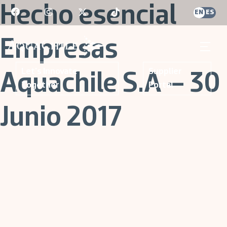
Skip
Hecho esencial
EN
ES
to
content
Empresas
AquaChile
AquaChile
Let's Innovate
Supplier
Aquachile S.A – 30
Together
Portal
Junio 2017