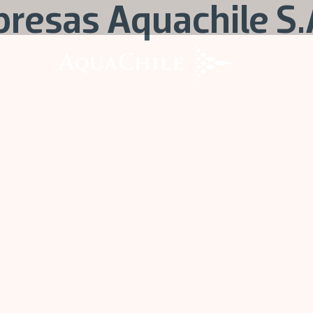
resas Aquachile S.
AquaChile
AquaChile