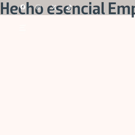
Skip
Hecho esencial Emp
to
content