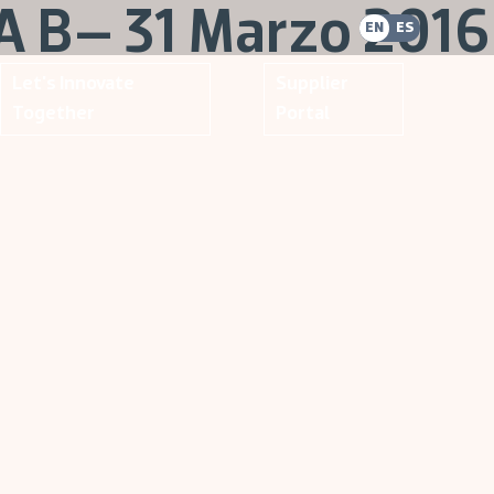
A B– 31 Marzo 2016
EN
ES
Let's Innovate
Supplier
Together
Portal