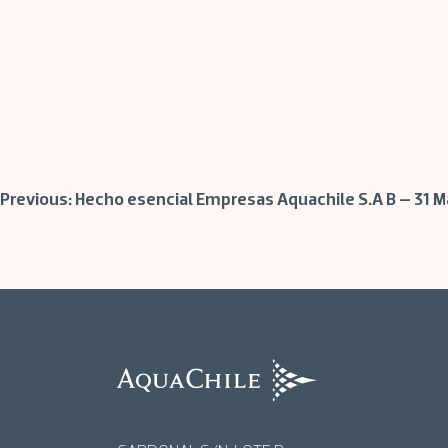
Post
Previous:
Hecho esencial Empresas Aquachile S.A B – 31 
navigation
AquaChile
AquaChile