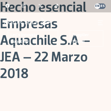
Skip
Hecho esencial
EN
ES
to
content
Empresas
AquaChile
AquaChile
Let's Innovate
Supplier
Aquachile S.A –
Together
Portal
JEA – 22 Marzo
2018