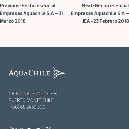
Post
Previous:
Hecho esencial
Next:
Hecho esencial
Empresas Aquachile S.A – 31
Empresas Aquachile S.A –
Marzo 2018
JEA -23 Febrero 2018
navigation
AquaChile
AquaChile
CARDONAL S/N, LOTE B,
PUERTO MONTT CHILE
+(56) 65 2433 500