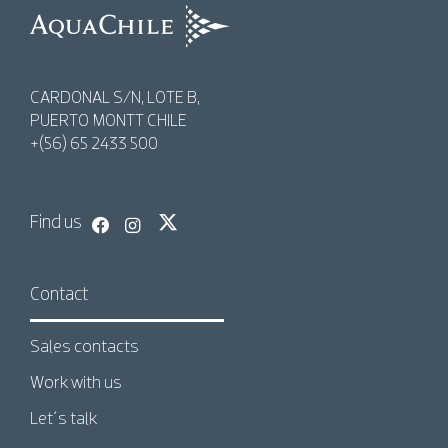
AquaChile
AquaChile
CARDONAL S/N, LOTE B,
PUERTO MONTT CHILE
+(56) 65 2433 500
Find us
Contact
Sales contacts
Work with us
Let´s talk