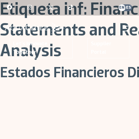
Skip
Etiqueta inf:
Financ
EN
ES
to
content
Statements and R
AquaChile
AquaChile
Let's Innovate
Supplier
Analysis
Together
Portal
Estados Financieros D